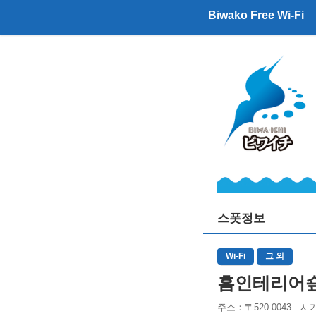
Biwako Free Wi-Fi
스폿정보
Wi-Fi
그 외
홈인테리어
주소
：〒520-0043 시