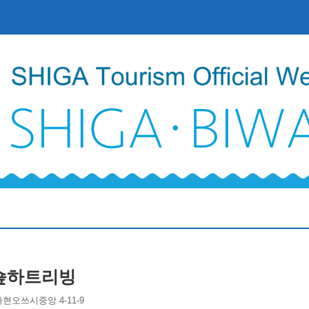
숖하트리빙
가현오쓰시중앙 4-11-9