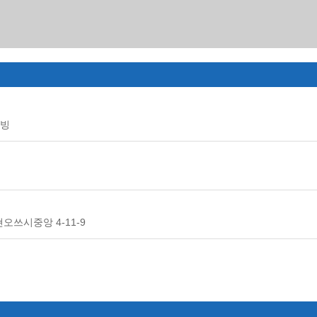
리빙
현오쓰시중앙 4-11-9