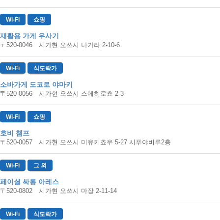
Wi-Fi
쇼핑
재활용 가게 우사기
〒520-0046 시가현 오쓰시 나가라 2-10-6
Wi-Fi
식도락가
소바가게 도코로 야마키
〒520-0056 시가현 오쓰시 스에히로쵸 2-3
Wi-Fi
쇼핑
호비 챔프
〒520-0057 시가현 오쓰시 미유키쵸우 5-27 시푸야비루2층
Wi-Fi
그 외
페이셜 싸롱 아레스
〒520-0802 시가현 오쓰시 마장 2-11-14
Wi-Fi
식도락가