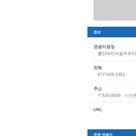
정보
관광지명칭
홈인테리어숖하트
전화
077-526-1351
주소
〒520-0043 시가
URL
-
주변 관광지